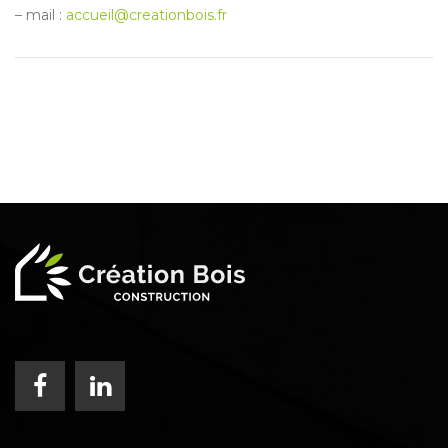
– mail :
accueil@creationbois.fr