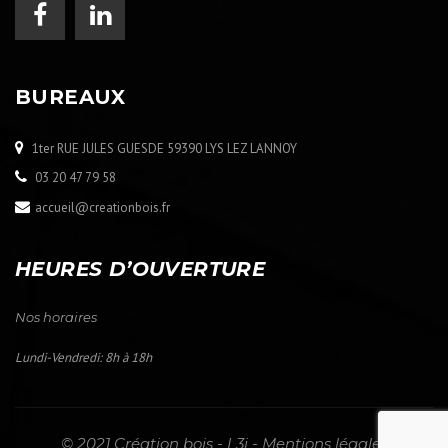
BUREAUX
1ter RUE JULES GUESDE 59390 LYS LEZ LANNOY
03 20 47 79 58
accueil@creationbois.fr
HEURES D’OUVERTURE
Nos horaires
Lundi-Vendredi: 8h à 18h
© 2021 Création bois -
L3i
-
Mentions légales