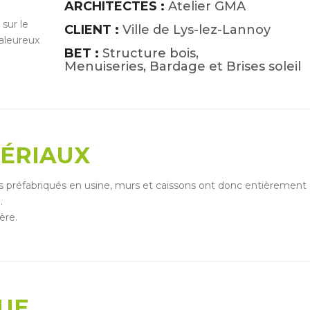
ARCHITECTES :
Atelier GMA
sur le
CLIENT :
Ville de Lys-lez-Lannoy
haleureux
BET :
Structure bois,
Menuiseries, Bardage et Brises soleil
TÉRIAUX
s préfabriqués en usine, murs et caissons ont donc entièrement
.
ère.
UE