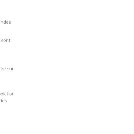
randes
s sont
tée sur
solation
 des